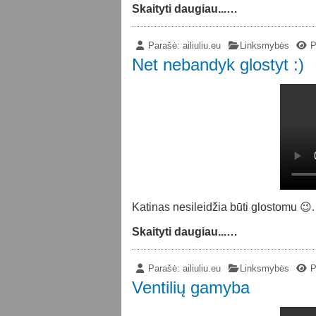
Skaityti daugiau...…
Parašė:
ailiuliu.eu
Linksmybės
P
Net nebandyk glostyt :)
Katinas nesileidžia būti glostomu 😉. 
Skaityti daugiau...…
Parašė:
ailiuliu.eu
Linksmybės
P
Ventilių gamyba