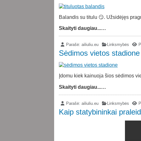
Balandis su titulu 😏. Užsidėjęs pragr
Skaityti daugiau...…
Parašė:
ailiuliu.eu
Linksmybės
P
Sėdimos vietos stadione 
Įdomu kiek kainuoja šios sėdimos viet
Skaityti daugiau...…
Parašė:
ailiuliu.eu
Linksmybės
P
Kaip statybininkai praleid