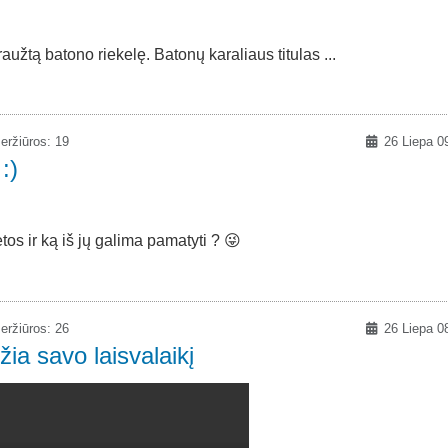
aužtą batono riekelę. Batonų karaliaus titulas ...
eržiūros: 19
26 Liepa 0
:)
os ir ką iš jų galima pamatyti ? 😜
eržiūros: 26
26 Liepa 0
žia savo laisvalaikį