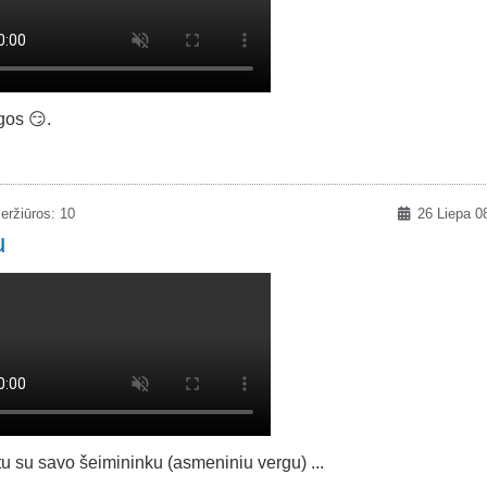
gos 😏.
eržiūros: 10
26 Liepa 0
u
tu su savo šeimininku (asmeniniu vergu) ...