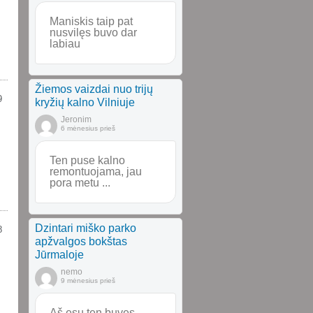
Maniskis taip pat
nusvilęs buvo dar
labiau
Žiemos vaizdai nuo trijų
9
kryžių kalno Vilniuje
Jeronim
6 mėnesius prieš
Ten puse kalno
remontuojama, jau
pora metu ...
Dzintari miško parko
8
apžvalgos bokštas
Jūrmaloje
nemo
9 mėnesius prieš
Aš esu ten buvęs.