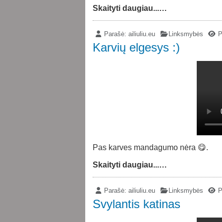
Skaityti daugiau...…
Parašė:
ailiuliu.eu
Linksmybės
P
Karvių elgesys :)
Pas karves mandagumo nėra 😋.
Skaityti daugiau...…
Parašė:
ailiuliu.eu
Linksmybės
P
Svylantis katinas