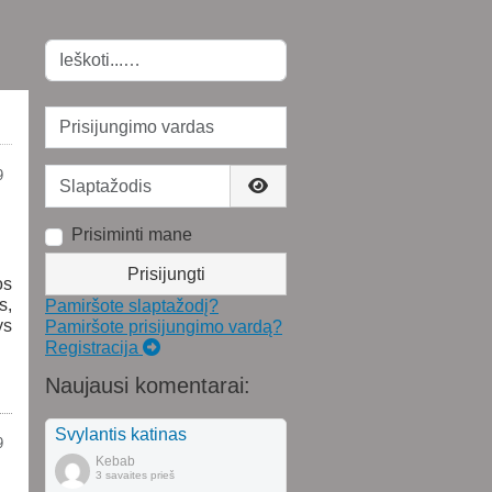
Paieška
Prisijungimo vardas
Slaptažodis
9
Rodyti slaptažodį
Prisiminti mane
Prisijungti
os
s,
Pamiršote slaptažodį?
ys
Pamiršote prisijungimo vardą?
Registracija
Naujausi komentarai:
Svylantis katinas
9
Kebab
3 savaites prieš