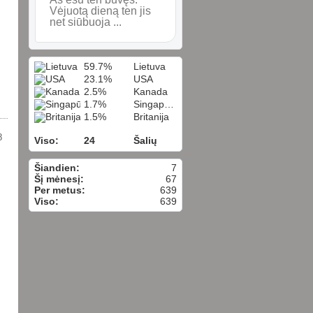
Vėjuotą dieną ten jis
net siūbuoja ...
59.7%
Lietuva
23.1%
USA
2.5%
Kanada
1.7%
Singapūras
1.5%
Britanija
8
Viso:
24
Šalių
Šiandien:
7
Šį mėnesį:
67
Per metus:
639
Viso:
639