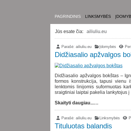
PAGRINDINIS
LINKSMYBĖS
ĮDOMY
Jūs esate čia:
ailiuliu.eu
Parašė:
ailiuliu.eu
Įdomybės
Perž
Didžiasalio apžvalgos bo
Didžiasalio apžvalgos bokštas – Igna
formos konstrukcija, tapusi vienu 
lenktomis linijomis suformuotas kark
sraigtiniai laiptai pakelia lankytoju
Skaityti daugiau...…
Parašė:
ailiuliu.eu
Linksmybės
P
Tituluotas balandis