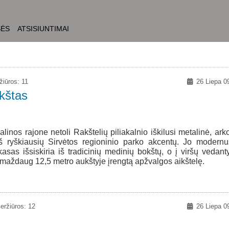
BĖS
ATSISIUNTIMAI
iūros: 11
26 Liepa 0
kštas
linos rajone netoli Rakštelių piliakalnio iškilusi metalinė, ark
iš ryškiausių Sirvėtos regioninio parko akcentų. Jo modernu
asas išsiskiria iš tradicinių medinių bokštų, o į viršų vedant
s į maždaug 12,5 metro aukštyje įrengtą apžvalgos aikštelę.
eržiūros: 12
26 Liepa 0