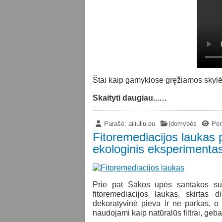
Štai kaip gamyklose gręžiamos skylės
Skaityti daugiau...…
Parašė:
ailiuliu.eu
Įdomybės
Perž
Fitoremediacijos laukas 
ekologinis eksperimentas
Prie pat Sākos upės santakos su D
fitoremediacijos laukas, skirtas
dekoratyvinė pieva ir ne parkas, o 
naudojami kaip natūralūs filtrai, gebant