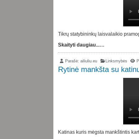
Tikrų statybininkų laisvalaikio pramo
Skaityti daugiau...…
Parašė:
ailiuliu.eu
Linksmybės
P
Rytinė mankšta su katin
Katinas kuris mėgsta mankštintis kar