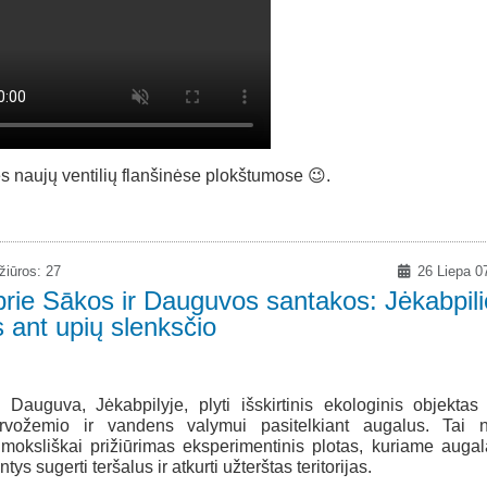
 naujų ventilių flanšinėse plokštumose 😉.
iūros: 27
26 Liepa 0
prie Sākos ir Dauguvos santakos: Jėkabpili
 ant upių slenksčio
auguva, Jėkabpilyje, plyti išskirtinis ekologinis objektas
 dirvožemio ir vandens valymui pasitelkiant augalus. Tai 
moksliškai prižiūrimas eksperimentinis plotas, kuriame augal
ys sugerti teršalus ir atkurti užterštas teritorijas.