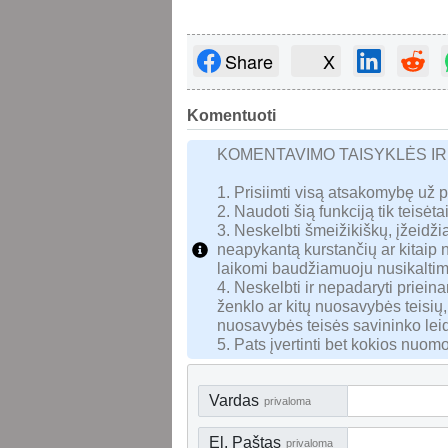
Share
X
Komentuoti
KOMENTAVIMO TAISYKLĖS I
1. Prisiimti visą atsakomybę už 
2. Naudoti šią funkciją tik teisėtai
3. Neskelbti šmeižikiškų, įžeidžia
neapykantą kurstančių ar kitaip
laikomi baudžiamuoju nusikaltim
4. Neskelbti ir nepadaryti priei
ženklo ar kitų nuosavybės teisių,
nuosavybės teisės savininko lei
5. Pats įvertinti bet kokios nuomo
Vardas
privaloma
El. Paštas
privaloma