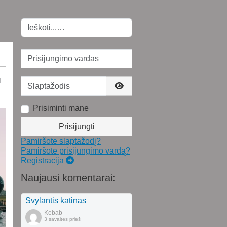
Paieška
Prisijungimo vardas
Slaptažodis
1
Rodyti slaptažodį
Prisiminti mane
Prisijungti
Pamiršote slaptažodį?
Pamiršote prisijungimo vardą?
Registracija
Naujausi komentarai:
Svylantis katinas
Kebab
3 savaites prieš