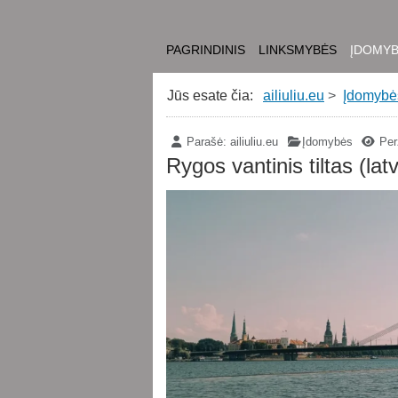
PAGRINDINIS
LINKSMYBĖS
ĮDOMY
Jūs esate čia:
ailiuliu.eu
Įdomybė
Parašė:
ailiuliu.eu
Įdomybės
Perž
Rygos vantinis tiltas (latv