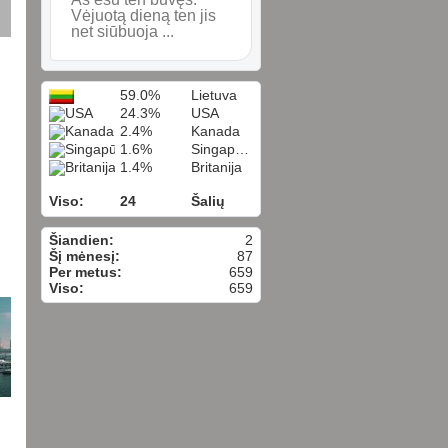
Vėjuotą dieną ten jis
net siūbuoja ...
59.0%
Lietuva
24.3%
USA
2.4%
Kanada
1.6%
Singapūras
1.4%
Britanija
Viso:
24
Šalių
Šiandien:
2
Šį mėnesį:
87
Per metus:
659
Viso:
659