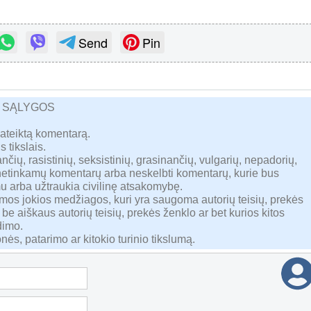
Send
Pin
R SĄLYGOS
pateiktą komentarą.
s tikslais.
nčių, rasistinių, seksistinių, grasinančių, vulgarių, nepadorių,
 netinkamų komentarų arba neskelbti komentarų, kurie bus
u arba užtraukia civilinę atsakomybę.
namos jokios medžiagos, kuri yra saugoma autorių teisių, prekės
 be aiškaus autorių teisių, prekės ženklo ar bet kurios kitos
dimo.
nės, patarimo ar kitokio turinio tikslumą.