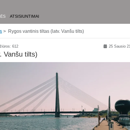
BĖS
ATSISIUNTIMAI
s
Rygos vantinis tiltas (latv. Vanšu tilts)
iūros: 612
25 Sausio 2
. Vanšu tilts)