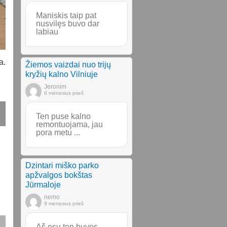
Maniskis taip pat
nusvilęs buvo dar
labiau
a.
Žiemos vaizdai nuo trijų
kryžių kalno Vilniuje
Jeronim
6 mėnesius prieš
Ten puse kalno
remontuojama, jau
pora metu ...
Dzintari miško parko
apžvalgos bokštas
Jūrmaloje
nemo
9 mėnesius prieš
Aš esu ten buvęs.