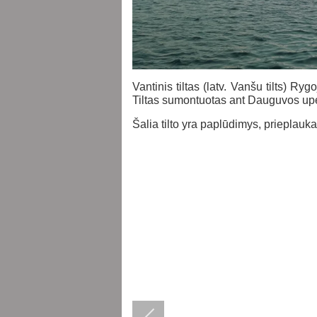
Vantinis tiltas (latv. Vanšu tilts) Ryg
Tiltas sumontuotas ant Dauguvos upės.
Šalia tilto yra paplūdimys, prieplauka 