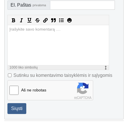
El. Paštas
privaloma
1000
liko simbolių
Sutinku su komentavimo taisyklėmis ir sąlygomis
Aš ne robotas
Siųsti