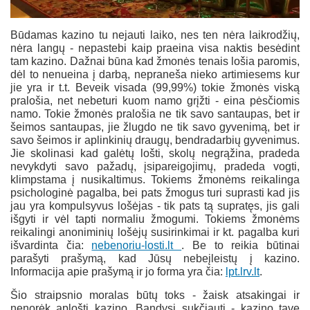
Būdamas kazino tu nejauti laiko, nes ten nėra laikrodžių,
nėra langų - nepastebi kaip praeina visa naktis besėdint
tam kazino. Dažnai būna kad žmonės tenais lošia paromis,
dėl to nenueina į darbą, nepraneša nieko artimiesems kur
jie yra ir t.t. Beveik visada (99,99%) tokie žmonės viską
pralošia, net nebeturi kuom namo grįžti - eina pėsčiomis
namo. Tokie žmonės pralošia ne tik savo santaupas, bet ir
šeimos santaupas, jie žlugdo ne tik savo gyvenimą, bet ir
savo šeimos ir aplinkinių draugų, bendradarbių gyvenimus.
Jie skolinasi kad galėtų lošti, skolų negrąžina, pradeda
nevykdyti savo pažadų, įsipareigojimų, pradeda vogti,
klimpstama į nusikaltimus. Tokiems žmonėms reikalinga
psichologinė pagalba, bei pats žmogus turi suprasti kad jis
jau yra kompulsyvus lošėjas - tik pats tą supratęs, jis gali
išgyti ir vėl tapti normaliu žmogumi. Tokiems žmonėms
reikalingi anoniminių lošėjų susirinkimai ir kt. pagalba kuri
išvardinta čia:
nebenoriu-losti.lt
. Be to reikia būtinai
parašyti prašymą, kad Jūsų nebeįleistų į kazino.
Informacija apie prašymą ir jo forma yra čia:
lpt.lrv.lt
.
Šio straipsnio moralas būtų toks - žaisk atsakingai ir
nenorėk aplošti kazino. Bandysi sukčiauti - kazino tave