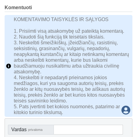
Komentuoti
KOMENTAVIMO TAISYKLĖS IR SĄLYGOS
1. Prisiimti visą atsakomybę už pateiktą komentarą.
2. Naudoti šią funkciją tik teisėtais tikslais.
3. Neskelbti šmeižikiškų, įžeidžiančių, rasistinių,
seksistinių, grasinančių, vulgarių, nepadorių,
neapykantą kurstančių ar kitaip netinkamų komentarų
arba neskelbti komentarų, kurie bus laikomi
baudžiamuoju nusikaltimu arba užtraukia civilinę
atsakomybę.
4. Neskelbti ir nepadaryti prieinamos jokios
medžiagos, kuri yra saugoma autorių teisių, prekės
ženklo ar kitų nuosavybės teisių, be aiškaus autorių
teisių, prekės ženklo ar bet kurios kitos nuosavybės
teisės savininko leidimo.
5. Pats įvertinti bet kokios nuomonės, patarimo ar
kitokio turinio tikslumą.
Vardas
privaloma