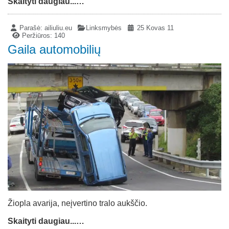
Skaityti daugiau...…
Parašė:
ailiuliu.eu
Linksmybės
25 Kovas 11
Peržiūros: 140
Gaila automobilių
Žiopla avarija, neįvertino tralo aukščio.
Skaityti daugiau...…