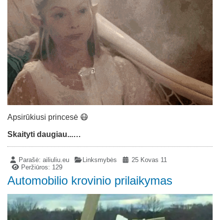
Apsirūkiusi princesė 😷
Skaityti daugiau...…
Parašė:
ailiuliu.eu
Linksmybės
25 Kovas 11
Peržiūros: 129
Automobilio krovinio prilaikymas