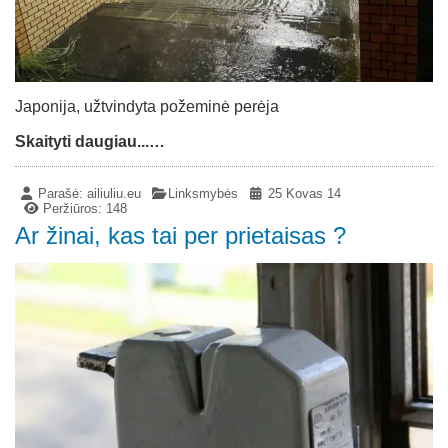
Japonija, užtvindyta požeminė perėja
Skaityti daugiau...…
Parašė:
ailiuliu.eu
Linksmybės
25 Kovas 14
Peržiūros: 148
Ar žinai, kas tai per prietaisas ?