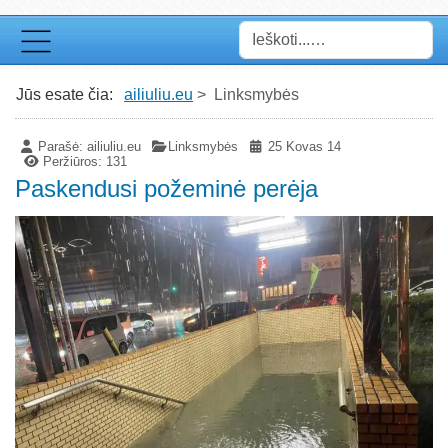
Paieška
Jūs esate čia:
ailiuliu.eu
Linksmybės
Parašė:
ailiuliu.eu
Linksmybės
25 Kovas 14
Peržiūros: 131
Paskendusi požeminė perėja