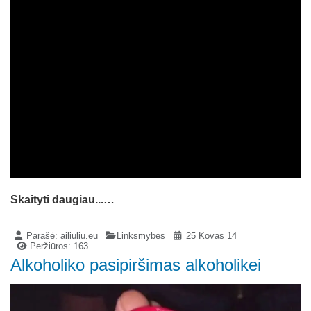
Skaityti daugiau...…
Parašė:
ailiuliu.eu
Linksmybės
25 Kovas 14
Peržiūros: 163
Alkoholiko pasipiršimas alkoholikei