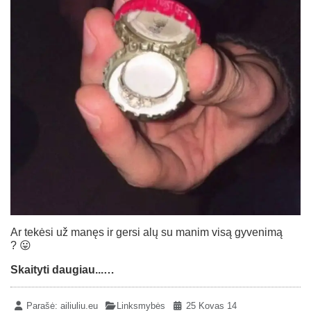
Ar tekėsi už manęs ir gersi alų su manim visą gyvenimą
? 😛
Skaityti daugiau...…
Parašė:
ailiuliu.eu
Linksmybės
25 Kovas 14