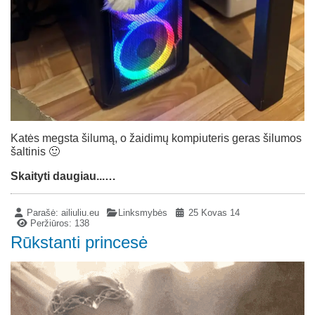
Katės megsta šilumą, o žaidimų kompiuteris geras šilumos
šaltinis 🙂
Skaityti daugiau...…
Parašė:
ailiuliu.eu
Linksmybės
25 Kovas 14
Peržiūros: 138
Rūkstanti princesė