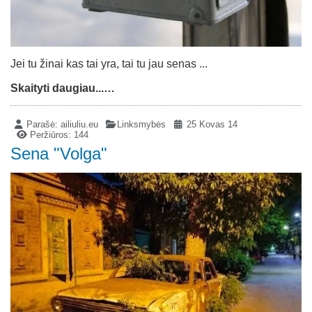
Jei tu žinai kas tai yra, tai tu jau senas ...
Skaityti daugiau...…
Parašė:
ailiuliu.eu
Linksmybės
25 Kovas 14
Peržiūros: 144
Sena "Volga"