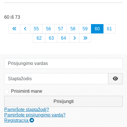
60 iš 73
55
56
57
58
59
60
61
62
63
64
Prisijungimo vardas
Slaptažodis
Rody
Prisiminti mane
Prisijungti
Pamiršote slaptažodį?
Pamiršote prisijungimo vardą?
Registracija