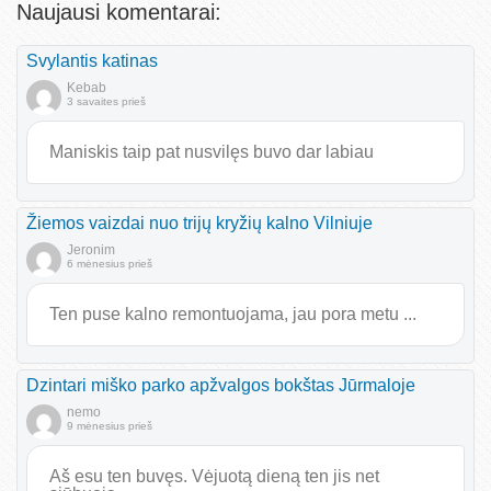
Naujausi komentarai:
Svylantis katinas
Kebab
3 savaites prieš
Maniskis taip pat nusvilęs buvo dar labiau
Žiemos vaizdai nuo trijų kryžių kalno Vilniuje
Jeronim
6 mėnesius prieš
Ten puse kalno remontuojama, jau pora metu ...
Dzintari miško parko apžvalgos bokštas Jūrmaloje
nemo
9 mėnesius prieš
Aš esu ten buvęs. Vėjuotą dieną ten jis net