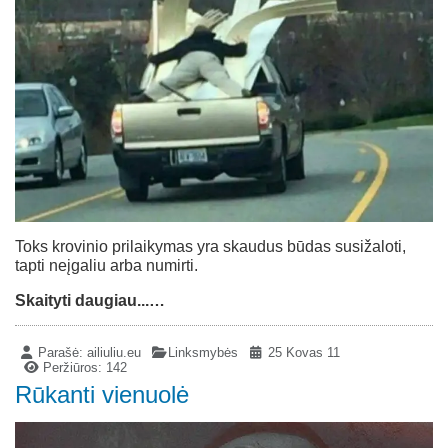
Toks krovinio prilaikymas yra skaudus būdas susižaloti,
tapti neįgaliu arba numirti.
Skaityti daugiau...…
Parašė:
ailiuliu.eu
Linksmybės
25 Kovas 11
Peržiūros: 142
Rūkanti vienuolė