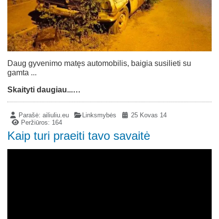
Daug gyvenimo matęs automobilis, baigia susilieti su
gamta ...
Skaityti daugiau...…
Parašė:
ailiuliu.eu
Linksmybės
25 Kovas 14
Peržiūros: 164
Kaip turi praeiti tavo savaitė