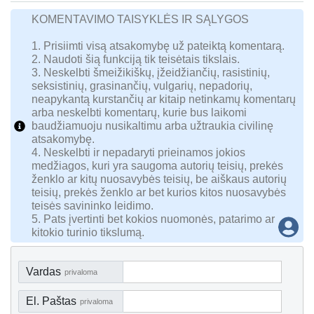
KOMENTAVIMO TAISYKLĖS IR SĄLYGOS
1. Prisiimti visą atsakomybę už pateiktą komentarą.
2. Naudoti šią funkciją tik teisėtais tikslais.
3. Neskelbti šmeižikiškų, įžeidžiančių, rasistinių,
seksistinių, grasinančių, vulgarių, nepadorių,
neapykantą kurstančių ar kitaip netinkamų komentarų
arba neskelbti komentarų, kurie bus laikomi
baudžiamuoju nusikaltimu arba užtraukia civilinę
atsakomybę.
4. Neskelbti ir nepadaryti prieinamos jokios
medžiagos, kuri yra saugoma autorių teisių, prekės
ženklo ar kitų nuosavybės teisių, be aiškaus autorių
teisių, prekės ženklo ar bet kurios kitos nuosavybės
teisės savininko leidimo.
5. Pats įvertinti bet kokios nuomonės, patarimo ar
kitokio turinio tikslumą.
Vardas
privaloma
El. Paštas
privaloma