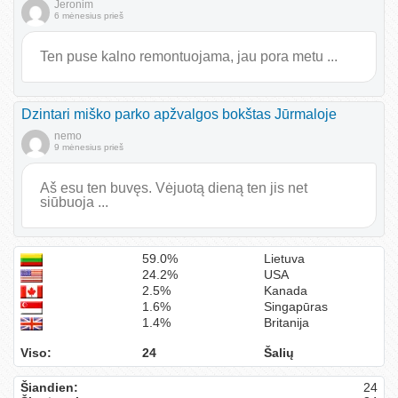
Jeronim
6 mėnesius prieš
Ten puse kalno remontuojama, jau pora metu ...
Dzintari miško parko apžvalgos bokštas Jūrmaloje
nemo
9 mėnesius prieš
Aš esu ten buvęs. Vėjuotą dieną ten jis net
siūbuoja ...
59.0%
Lietuva
24.2%
USA
2.5%
Kanada
1.6%
Singapūras
1.4%
Britanija
Viso:
24
Šalių
Šiandien:
24