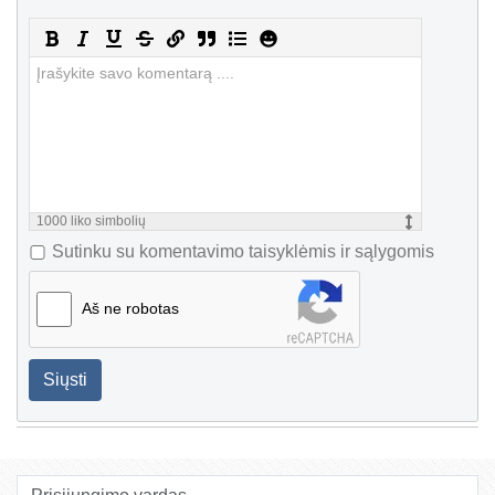
1000
liko simbolių
Sutinku su komentavimo taisyklėmis ir sąlygomis
Aš ne robotas
Siųsti
Prisijungimo vardas