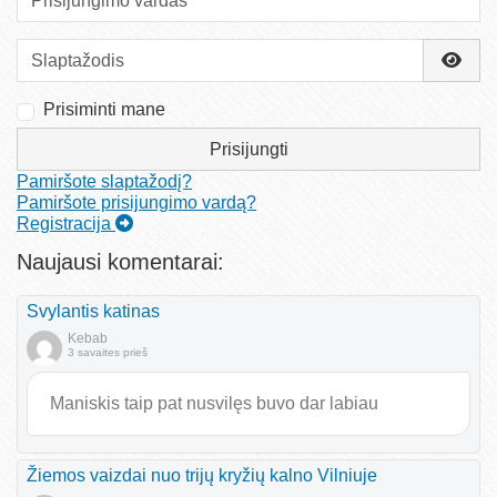
Slaptažodis
Rody
Prisiminti mane
Prisijungti
Pamiršote slaptažodį?
Pamiršote prisijungimo vardą?
Registracija
Naujausi komentarai:
Svylantis katinas
Kebab
3 savaites prieš
Maniskis taip pat nusvilęs buvo dar labiau
Žiemos vaizdai nuo trijų kryžių kalno Vilniuje