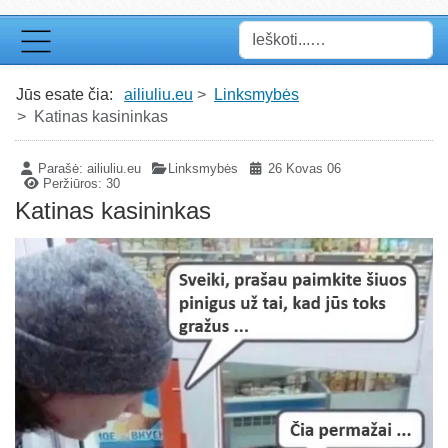
Paieška
Jūs esate čia:
ailiuliu.eu
Linksmybės
Katinas kasininkas
Parašė:
ailiuliu.eu
Linksmybės
26 Kovas 06
Peržiūros: 30
Katinas kasininkas