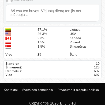
9 mėnesius prieš
Aš esu ten buvęs. Vėjuotą dieną ten jis net
siūbuoja ...
57.1%
Lietuva
26.3%
USA
2.3%
Kanada
1.5%
Poland
1.5%
Singapūras
Viso:
25
Šalių
Šiandien:
10
Šį mėnesį:
125
Per metus:
697
Viso:
697
Kontaktai
Svetainės žemėlapis
Privatumo ir slapukų politika
Copyright © 2026 ailiuliu.eu