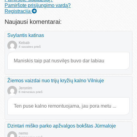
Pamiršote prisijungimo vardą?
Registracija
Naujausi komentarai:
Svylantis katinas
Kebab
4 savaites prieš
Maniskis taip pat nusvilęs buvo dar labiau
Žiemos vaizdai nuo trijų kryžių kalno Vilniuje
Jeronim
6 mėnesius prieš
Ten puse kalno remontuojama, jau pora metu ...
Dzintari miško parko apžvalgos bokštas Jūrmaloje
nemo