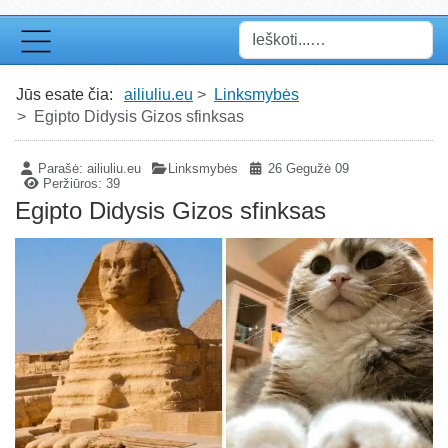
Paieška
Jūs esate čia:
ailiuliu.eu
Linksmybės
Egipto Didysis Gizos sfinksas
Parašė:
ailiuliu.eu
Linksmybės
26 Gegužė 09
Peržiūros: 39
Egipto Didysis Gizos sfinksas