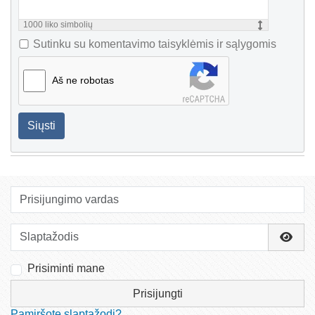
1000
liko simbolių
Sutinku su komentavimo taisyklėmis ir sąlygomis
Aš ne robotas
Siųsti
Prisijungimo vardas
Slaptažodis
Rody
Prisiminti mane
Prisijungti
Pamiršote slaptažodį?