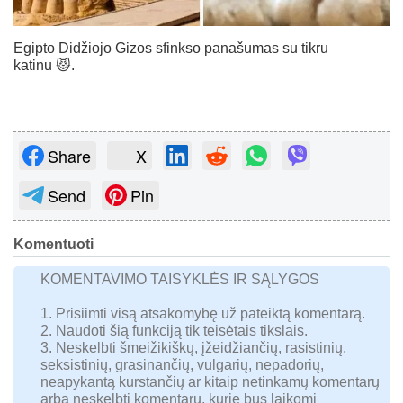
Egipto Didžiojo Gizos sfinkso panašumas su tikru
katinu 😾.
Share
X
Send
Pin
Komentuoti
KOMENTAVIMO TAISYKLĖS IR SĄLYGOS
1. Prisiimti visą atsakomybę už pateiktą komentarą.
2. Naudoti šią funkciją tik teisėtais tikslais.
3. Neskelbti šmeižikiškų, įžeidžiančių, rasistinių,
seksistinių, grasinančių, vulgarių, nepadorių,
neapykantą kurstančių ar kitaip netinkamų komentarų
arba neskelbti komentarų, kurie bus laikomi