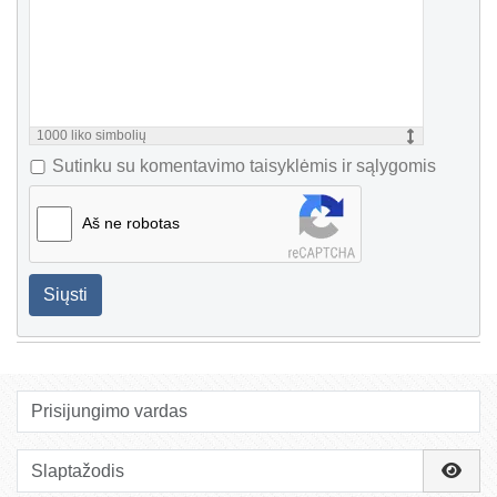
1000
liko simbolių
Sutinku su komentavimo taisyklėmis ir sąlygomis
Aš ne robotas
Siųsti
Prisijungimo vardas
Slaptažodis
Rody