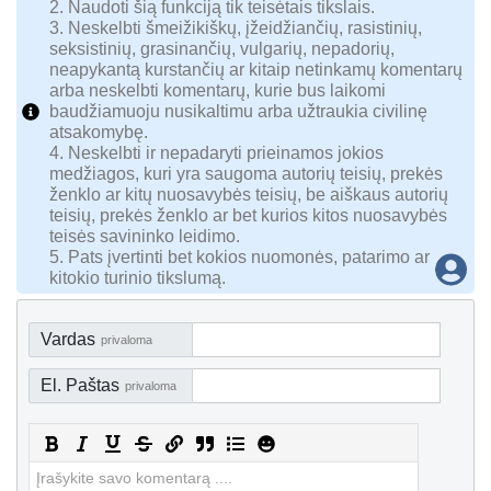
2. Naudoti šią funkciją tik teisėtais tikslais.
3. Neskelbti šmeižikiškų, įžeidžiančių, rasistinių,
seksistinių, grasinančių, vulgarių, nepadorių,
neapykantą kurstančių ar kitaip netinkamų komentarų
arba neskelbti komentarų, kurie bus laikomi
baudžiamuoju nusikaltimu arba užtraukia civilinę
atsakomybę.
4. Neskelbti ir nepadaryti prieinamos jokios
medžiagos, kuri yra saugoma autorių teisių, prekės
ženklo ar kitų nuosavybės teisių, be aiškaus autorių
teisių, prekės ženklo ar bet kurios kitos nuosavybės
teisės savininko leidimo.
5. Pats įvertinti bet kokios nuomonės, patarimo ar
kitokio turinio tikslumą.
Vardas
privaloma
El. Paštas
privaloma