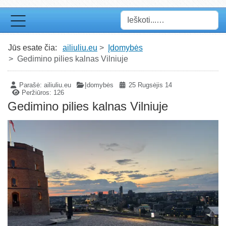
Paieška
Jūs esate čia:
ailiuliu.eu
Įdomybės
Gedimino pilies kalnas Vilniuje
Parašė:
ailiuliu.eu
Įdomybės
25 Rugsėjis 14
Peržiūros: 126
Gedimino pilies kalnas Vilniuje