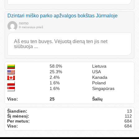
Dzintari miško parko apžvalgos bokštas Jūrmaloje
nemo
9 mėnesius prieš
Aš esu ten buvęs. Vėjuotą dieną ten jis net
siūbuoja ...
58.0%
Lietuva
25.3%
USA
2.4%
Kanada
1.6%
Poland
1.6%
Singapūras
Viso:
25
Šalių
Šiandien:
13
Šį mėnesį:
112
Per metus:
684
Viso:
684