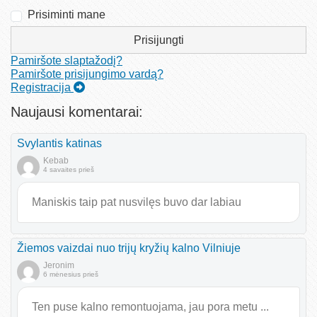
Prisiminti mane
Prisijungti
Pamiršote slaptažodį?
Pamiršote prisijungimo vardą?
Registracija
Naujausi komentarai:
Svylantis katinas
Kebab
4 savaites prieš
Maniskis taip pat nusvilęs buvo dar labiau
Žiemos vaizdai nuo trijų kryžių kalno Vilniuje
Jeronim
6 mėnesius prieš
Ten puse kalno remontuojama, jau pora metu ...